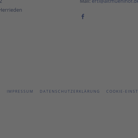
2
Mail:
ertl@altmuehlhof.d
Herrieden
T
IMPRESSUM
DATENSCHUTZERKLÄRUNG
COOKIE-EINS