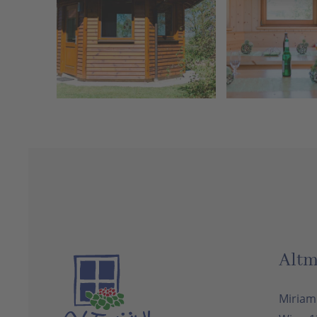
vergrößern
vergrö
Altm
Miriam 