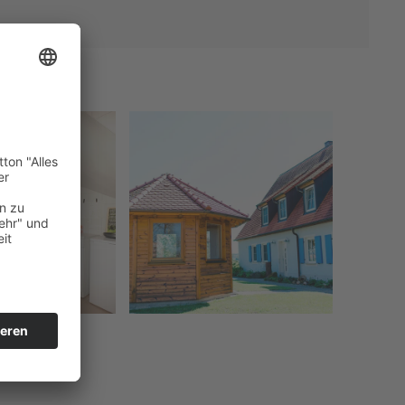
größern
vergrößern