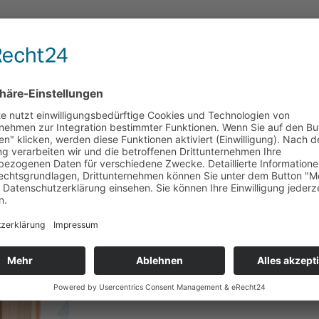
ßern
vergrößern
ver