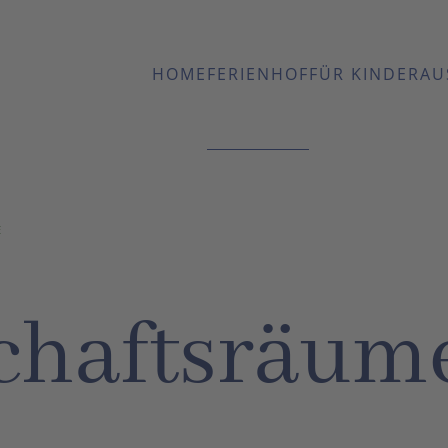
HOME
FERIENHOF
FÜR KINDER
AU
ser Ferien
E
hafts­räum